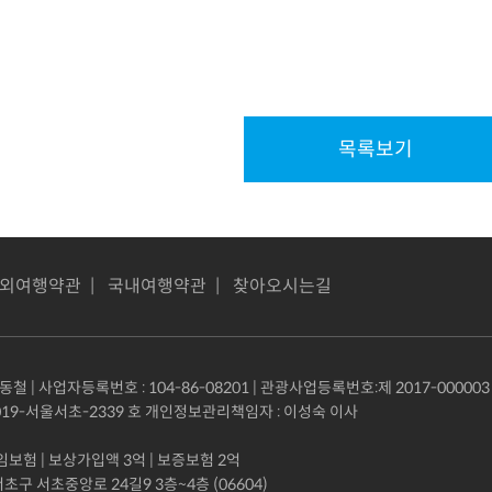
목록보기
외여행약관
|
국내여행약관
|
찾아오시는길
철 | 사업자등록번호 : 104-86-08201 | 관광사업등록번호:제 2017-000003
19-서울서초-2339 호 개인정보관리책임자 : 이성숙 이사
험 | 보상가입액 3억 | 보증보험 2억
구 서초중앙로 24길9 3층~4층 (06604)