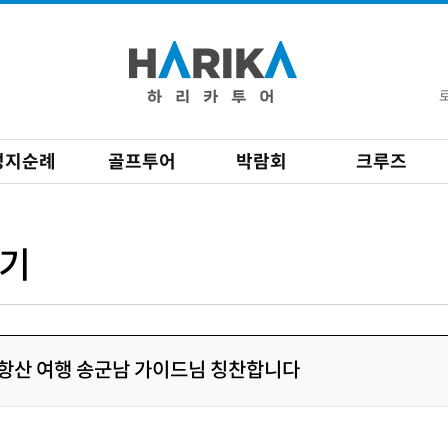
성지순례
골프투어
박람회
크루즈
기
 태항산 여행 송군남 가이드님 칭찬합니다