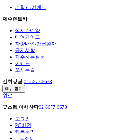
기획전/이벤트
제주렌트카
실시간예약
대여가이드
차량대여/반납절차
공지사항
자주하는질문
이벤트
오시는길
전화상담
02-6677-6678
메뉴 닫기
위로
굿스텝 여행상담
02-6677-6678
로그인
PC버전
카톡문의
고객센터