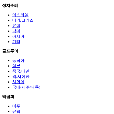
성지순례
이스라엘
터키/그리스
유럽
남미
아시아
기타
골프투어
동남아
일본
중국/대만
괌/사이판
하와이
국내(제주/내륙)
박람회
미주
유럽