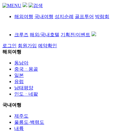
해외여행
국내여행
성지순례
골프투어
박람회
크루즈
해외/국내호텔
기획전/이벤트
로그인
회원가입
예약확인
해외여행
동남아
중국ㆍ몽골
일본
유럽
남태평양
인도ㆍ네팔
국내여행
제주도
울릉도·백령도
내륙