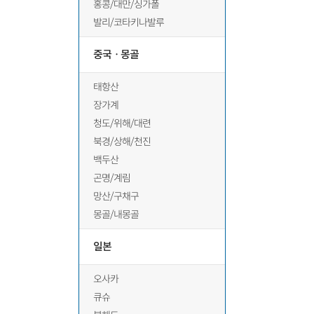
홍콩/대만/싱가폴
발리/코타키나발루
중국ㆍ몽골
태항산
장가계
청도/위해/대련
북경/상해/천진
백두산
곤명/계림
망산/구채구
몽골/내몽골
일본
오사카
큐슈