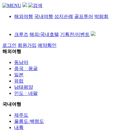
해외여행
국내여행
성지순례
골프투어
박람회
크루즈
해외/국내호텔
기획전/이벤트
로그인
회원가입
예약확인
해외여행
동남아
중국ㆍ몽골
일본
유럽
남태평양
인도ㆍ네팔
국내여행
제주도
울릉도·백령도
내륙