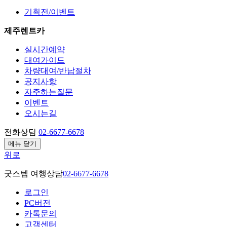
기획전/이벤트
제주렌트카
실시간예약
대여가이드
차량대여/반납절차
공지사항
자주하는질문
이벤트
오시는길
전화상담
02-6677-6678
메뉴 닫기
위로
굿스텝 여행상담
02-6677-6678
로그인
PC버전
카톡문의
고객센터