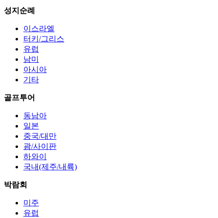
성지순례
이스라엘
터키/그리스
유럽
남미
아시아
기타
골프투어
동남아
일본
중국/대만
괌/사이판
하와이
국내(제주/내륙)
박람회
미주
유럽