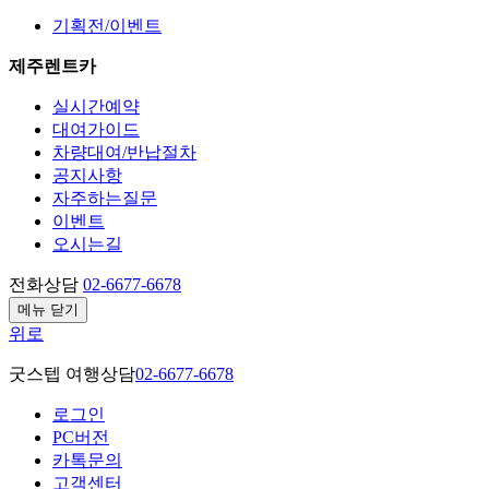
기획전/이벤트
제주렌트카
실시간예약
대여가이드
차량대여/반납절차
공지사항
자주하는질문
이벤트
오시는길
전화상담
02-6677-6678
메뉴 닫기
위로
굿스텝 여행상담
02-6677-6678
로그인
PC버전
카톡문의
고객센터