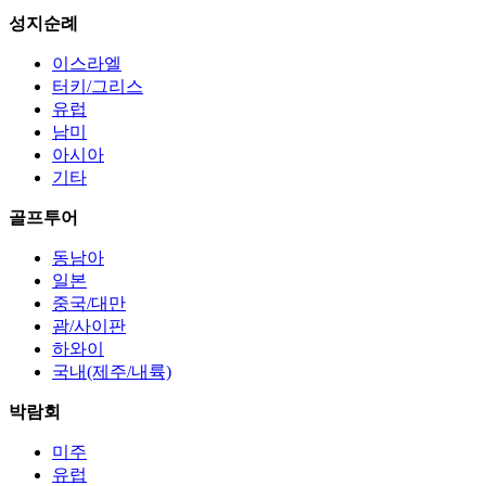
성지순례
이스라엘
터키/그리스
유럽
남미
아시아
기타
골프투어
동남아
일본
중국/대만
괌/사이판
하와이
국내(제주/내륙)
박람회
미주
유럽