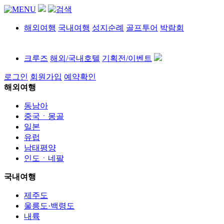
해외여행
국내여행
성지순례
골프투어
박람회
크루즈
해외/국내호텔
기획전/이벤트
로그인
회원가입
예약확인
해외여행
동남아
중국ㆍ몽골
일본
유럽
남태평양
인도ㆍ네팔
국내여행
제주도
울릉도·백령도
내륙