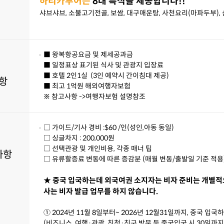
하리카투어는
8대 특식을 제공합니다!!
샤브샤브, 소불고기전골, 보쌈, 대구매운탕, 사천요리(마파두부),
■ 왕복항공요금 및 제세공과금
■ 일정표상 표기된 식사 및 관광지 입장료
■ 호텔 2인1실 (3인 예약시 간이침대 제공)
항
■ 최고 1억원 해외여행자보험
※ 참고사항 ->여행자보험 설명참조
□ 가이드/기사 경비 :$60 /인(성인,아동 동일)
□ 싱글차지 : 200,000원
□ 선택관광 및 개인비용, 각종 매너 팁
사항
□ 유류할증료 변동에 따른 증감분 (매월 변동/출발일 기준 적용
★ 중국 입국하는데 외국여권 소지자는 비자 준비는 개별적
사는 비자 발급 업무를 하지 않습니다.
① 2024년 11월 8일부터~ 2026년 12월31일까지, 중국 
(비즈니스, 여행·관광, 친척·친구 방문 등 중국입국 시 30일까