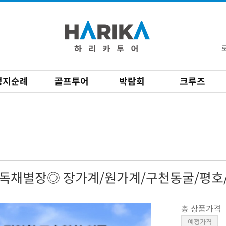
성지순례
골프투어
박람회
크루즈
독채별장◎ 장가계/원가계/구천동굴/평호/
총 상품가격