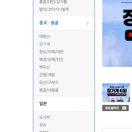
홍콩/대만/싱가폴
발리/코타키나발루
중국ㆍ몽골
태항산
장가계
청도/위해/대련
북경/상해/천진
백두산
곤명/계림
망산/구채구
몽골/내몽골
일본
오사카
큐슈