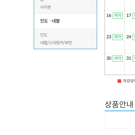
사이판
16
17
예약
인도ㆍ네팔
인도
23
24
예약
네팔/스리랑카/부탄
30
31
예약
마감임
상품안내