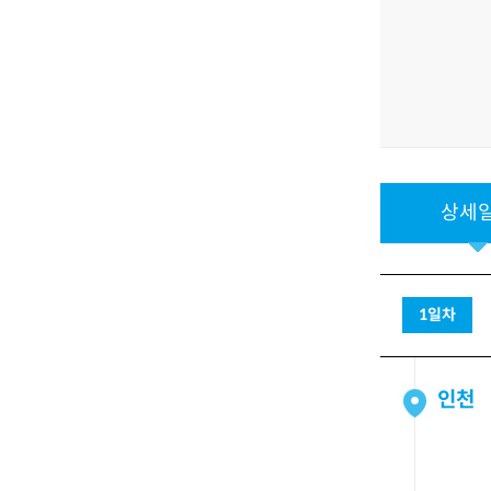
상세
1일차
인천