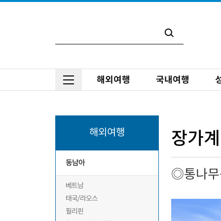
해외여행
국내여행
상
포
참
상
품
함/
고
세
개
불
및
일
요
포
전
정
해외여행
함
달
장가계
사
항
동남아
◎통나무
베트남
태국/라오스
필리핀