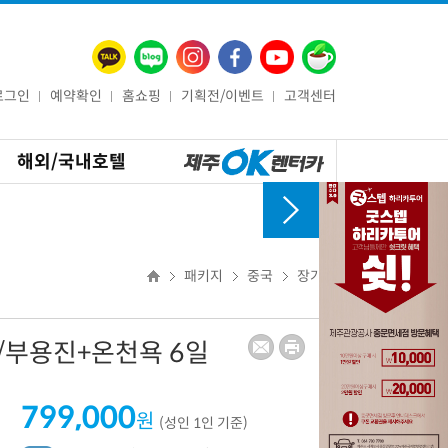
로그인
예약확인
홈쇼핑
기획전/이벤트
고객센터
해외/국내호텔
패키지
중국
장가계
부용진+온천욕 6일
799,000
원
(성인 1인 기준)