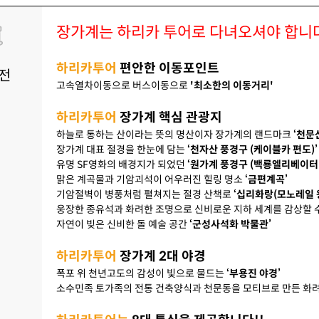
장가계는 하리카 투어로 다녀오셔야 합니
08.23
하리카투어
편안한 이동포인트
08.24
전
고속열차이동으로 버스이동으로
'최소한의 이동거리'
08.25
하리카투어
장가계 핵심 관광지
하늘로 통하는 산이라는 뜻의 명산이자 장가계의 랜드마크
‘천문
08.26
장가계 대표 절경을 한눈에 담는
‘천자산 풍경구 (케이블카 편도)’
유명 SF영화의 배경지가 되었던
‘원가계 풍경구 (백룡엘리베이터 
08.27
맑은 계곡물과 기암괴석이 어우러진 힐링 명소
‘금편계곡’
기암절벽이 병풍처럼 펼쳐지는 절경 산책로
‘십리화랑(모노레일 
웅장한 종유석과 화려한 조명으로 신비로운 지하 세계를 감상할 
08.28
자연이 빚은 신비한 돌 예술 공간
‘군성사석화 박물관’
08.29
하리카투어
장가계 2대 야경
폭포 위 천년고도의 감성이 빛으로 물드는
‘부용진 야경’
08.30
소수민족 토가족의 전통 건축양식과 천문동을 모티브로 만든 화려한
08.31