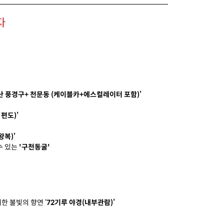
다
799,000 원
예약가능
799,000 원
예약가능
799,000 원
예약가능
산 풍경구+ 천문동 (케이블카+에스컬레이터 포함)’
799,000 원
예약가능
편도)’
799,000 원
예약가능
왕복)’
수 있는
'구천동굴'
799,000 원
예약가능
699,000 원
예약가능
699,000 원
예약가능
 불빛의 향연 ‘
72기루 야경(내부관람)’
699,000 원
예약가능