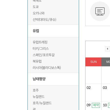
북해도
도쿄
오키나와
선박(대마도/큐슈)
유럽
유럽트레킹
터키/그리스
스페인/포르투갈
북유럽
SUN
M
러시아(블라디보스톡)
남태평양
02
03
호주
뉴질랜드
호주/뉴질랜드
09
10
예약
괌