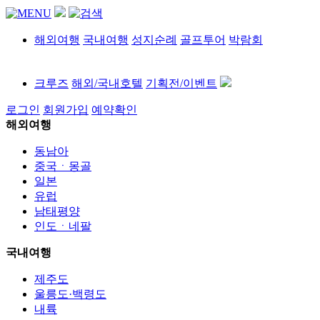
해외여행
국내여행
성지순례
골프투어
박람회
크루즈
해외/국내호텔
기획전/이벤트
로그인
회원가입
예약확인
해외여행
동남아
중국ㆍ몽골
일본
유럽
남태평양
인도ㆍ네팔
국내여행
제주도
울릉도·백령도
내륙