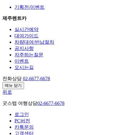
기획전/이벤트
제주렌트카
실시간예약
대여가이드
차량대여/반납절차
공지사항
자주하는질문
이벤트
오시는길
전화상담
02-6677-6678
메뉴 닫기
위로
굿스텝 여행상담
02-6677-6678
로그인
PC버전
카톡문의
고객센터