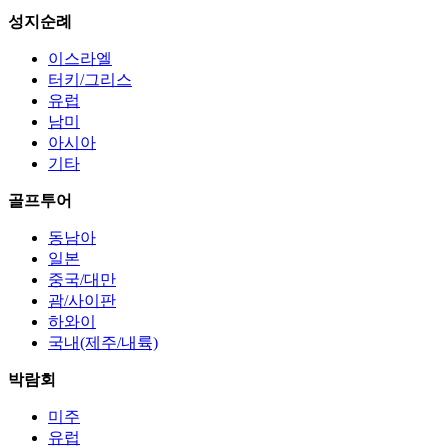
성지순례
이스라엘
터키/그리스
유럽
남미
아시아
기타
골프투어
동남아
일본
중국/대만
괌/사이판
하와이
국내(제주/내륙)
박람회
미주
유럽