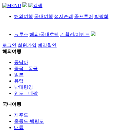
해외여행
국내여행
성지순례
골프투어
박람회
크루즈
해외/국내호텔
기획전/이벤트
로그인
회원가입
예약확인
해외여행
동남아
중국ㆍ몽골
일본
유럽
남태평양
인도ㆍ네팔
국내여행
제주도
울릉도·백령도
내륙