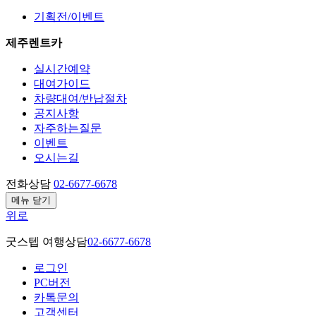
기획전/이벤트
제주렌트카
실시간예약
대여가이드
차량대여/반납절차
공지사항
자주하는질문
이벤트
오시는길
전화상담
02-6677-6678
메뉴 닫기
위로
굿스텝 여행상담
02-6677-6678
로그인
PC버전
카톡문의
고객센터