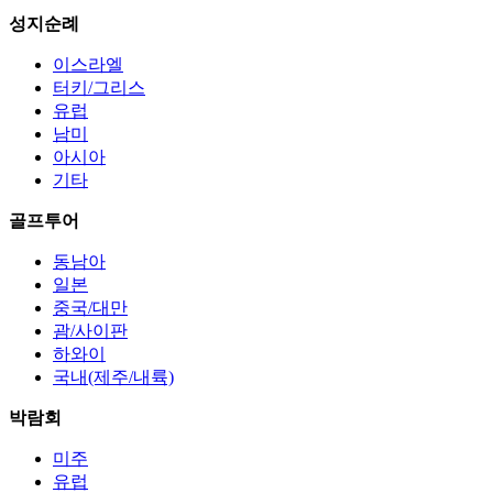
성지순례
이스라엘
터키/그리스
유럽
남미
아시아
기타
골프투어
동남아
일본
중국/대만
괌/사이판
하와이
국내(제주/내륙)
박람회
미주
유럽