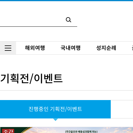
해외여행
국내여행
성지순례
진
행
중
인
기획전/이벤트
기
획
전/
이
벤
트
진행중인 기획전/이벤트