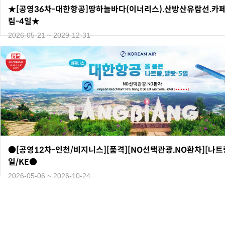
★[공영36차-대한항공]땅하늘바다(이너리스).산방산유람선.카
림-4일★
2026-05-21 ~ 2029-12-31
●[공영12차-인천/비지니스][품격][NO선택관광.NO환차][나트랑
일/KE●
2026-05-06 ~ 2026-10-24