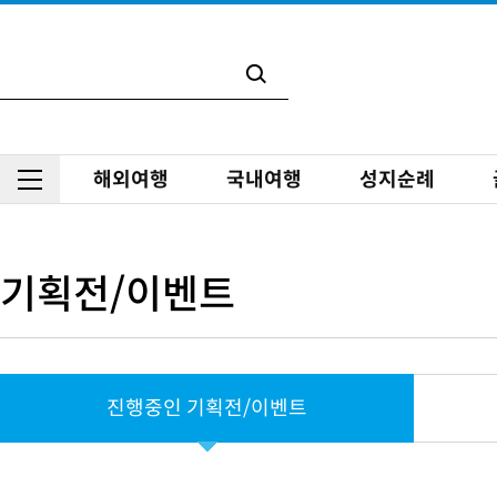
해외여행
국내여행
성지순례
당
첨
자
발
기획전/이벤트
표
진행중인 기획전/이벤트