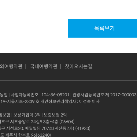
목록보기
외여행약관
|
국내여행약관
|
찾아오시는길
철 | 사업자등록번호 : 104-86-08201 | 관광사업등록번호:제 2017-000003
19-서울서초-2339 호 개인정보관리책임자 : 이성숙 이사
험 | 보상가입액 3억 | 보증보험 2억
구 서초중앙로 24길9 3층~4층 (06604)
서성로20, 매일빌딩 707호(계산동2가) (41933)
제주시 한북로 96(63240)