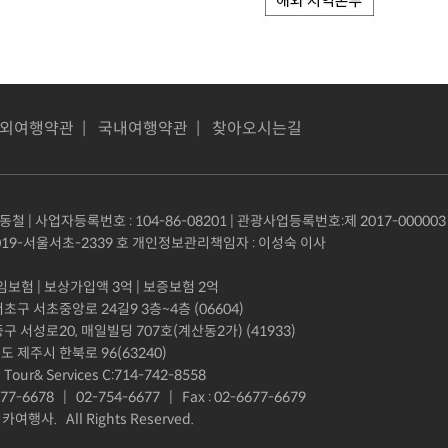
외여행약관
|
국내여행약관
|
찾아오시는길
철 | 사업자등록번호 : 104-86-08201 | 관광사업등록번호:제 2017-000003
19-서울서초-2339 호 개인정보관리책임자 : 이성숙 이사
험 | 보상가입액 3억 | 보증보험 2억
구 서초중앙로 24길9 3층~4층 (06604)
서성로20, 매일빌딩 707호(계산동2가) (41933)
제주시 한북로 96(63240)
Tour& Services C:714-742-8558
677-6678 | 02-754-6677 | Fax : 02-6677-6679
리카여행사. All Rights Reserved.